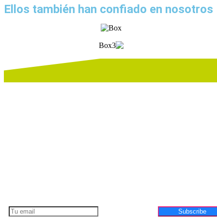
Ellos también han confiado en nosotros
vamos a transf
tus ide
experiencias ú
Suscríbete a nuestra Newsletter para recibir novedades, t
recomendaciónes que impulsarán el crecimiento de 
Subscribe