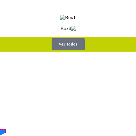
ver todos
ormar
as en
nicas
endencias y
tu negocio.